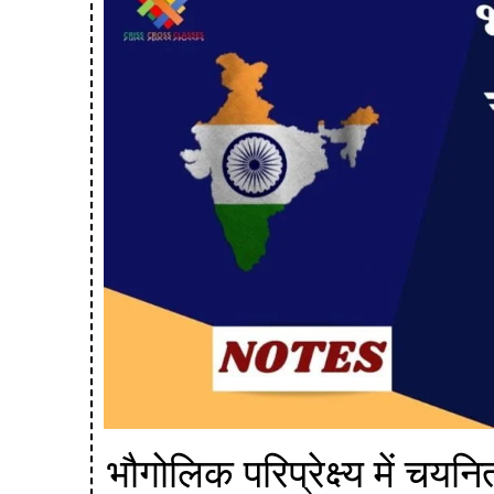
भौगोलिक परिप्रेक्ष्य में चयनि