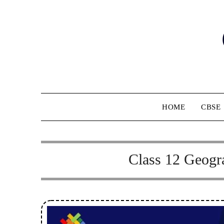
Skip
to
content
HOME
CBSE
Class 12 Geogr