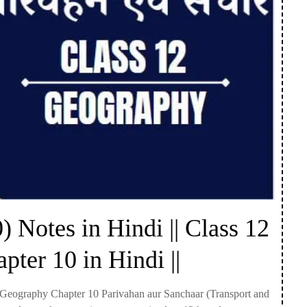
 Notes in Hindi || Class 12
ter 10 in Hindi ||
 12 Geography Chapter 10 Parivahan aur Sanchaar (Transport and