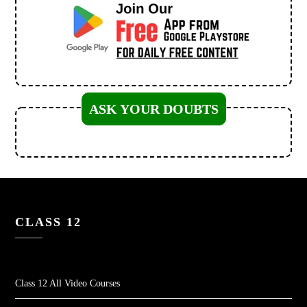
ASK YOUR DOUBTS
CLASS 12
Class 12 All Video Courses