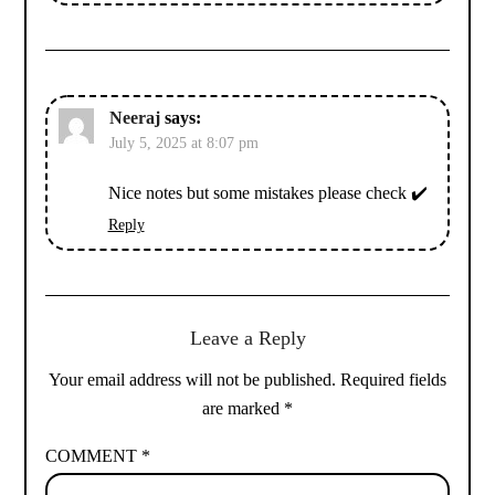
Neeraj
says:
July 5, 2025 at 8:07 pm
Nice notes but some mistakes please check ✔️
Reply
Leave a Reply
Your email address will not be published.
Required fields
are marked
*
COMMENT
*