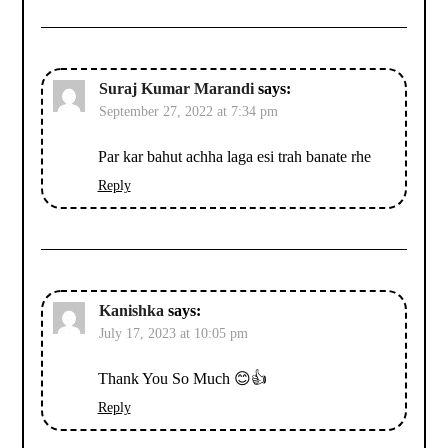
Suraj Kumar Marandi
says:
September 27, 2022 at 7:34 pm
Par kar bahut achha laga esi trah banate rhe
Reply
Kanishka
says:
July 17, 2023 at 10:05 pm
Thank You So Much 😊👍
Reply