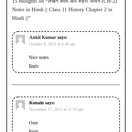
15 thoughts on “
लेखन कला और शहरी जीवन (CH-2)
Notes in Hindi || Class 11 History Chapter 2 in
Hindi ||
”
Ankit Kumar
says:
October 8, 2021 at 6:46 am
Nice notes
Reply
Konain
says:
November 17, 2021 at 11:33 pm
Osm
Reply