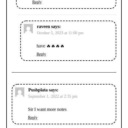
Reply
raveen
says:
October 5, 2023 at 11:00 pm
have 🔥🔥🔥🔥
Reply
Pushplata
says:
September 1, 2022 at 2:35 pm
Sir I want more notes
Reply