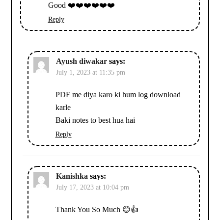
Good ❤️❤️❤️❤️❤️❤️
Reply
Ayush diwakar
says:
July 1, 2023 at 11:35 pm
PDF me diya karo ki hum log download
karle
Baki notes to best hua hai
Reply
Kanishka
says:
July 17, 2023 at 10:04 pm
Thank You So Much 😊👍