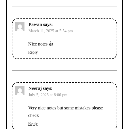
Pawan
says:
March 11, 2025 at 5:54 pm
Nice notes 👍
Reply
Neeraj
says:
July 5, 2025 at 8:06 pm
Very nice notes but some mistakes please
check
Reply