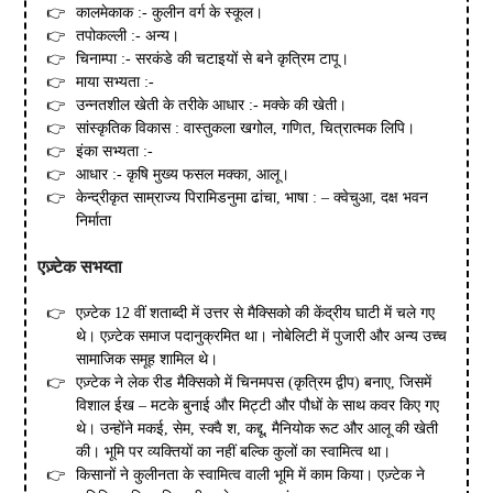
कालमेकाक :- कुलीन वर्ग के स्कूल।
तपोकल्ली :- अन्य।
चिनाम्पा :- सरकंडे की चटाइयों से बने कृत्रिम टापू।
माया सभ्यता :-
उन्नतशील खेती के तरीके आधार :- मक्के की खेती।
सांस्कृतिक विकास : वास्तुकला खगोल, गणित, चित्रात्मक लिपि।
इंका सभ्यता :-
आधार :- कृषि मुख्य फसल मक्का, आलू।
केन्द्रीकृत साम्राज्य पिरामिडनुमा ढांचा, भाषा : – क्वेचुआ, दक्ष भवन
निर्माता
एज़्टेक
सभय्ता
एज़्टेक 12 वीं शताब्दी में उत्तर से मैक्सिको की केंद्रीय घाटी में चले गए
थे। एज़्टेक समाज पदानुक्रमित था। नोबेलिटी में पुजारी और अन्य उच्च
सामाजिक समूह शामिल थे।
एज़्टेक ने लेक रीड मैक्सिको में चिनमपस (कृत्रिम द्वीप) बनाए, जिसमें
विशाल ईख – मटके बुनाई और मिट्टी और पौधों के साथ कवर किए गए
थे। उन्होंने मकई, सेम, स्क्वै श, कद्दू, मैनियोक रूट और आलू की खेती
की। भूमि पर व्यक्तियों का नहीं बल्कि कुलों का स्वामित्व था।
किसानों ने कुलीनता के स्वामित्व वाली भूमि में काम किया। एज़्टेक ने