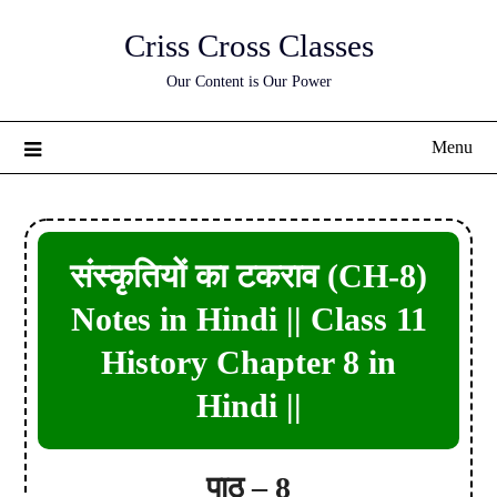
Skip
Criss Cross Classes
to
content
Our Content is Our Power
Menu
संस्कृतियों का टकराव (CH-8)
Notes in Hindi || Class 11
History Chapter 8 in
Hindi ||
पाठ – 8