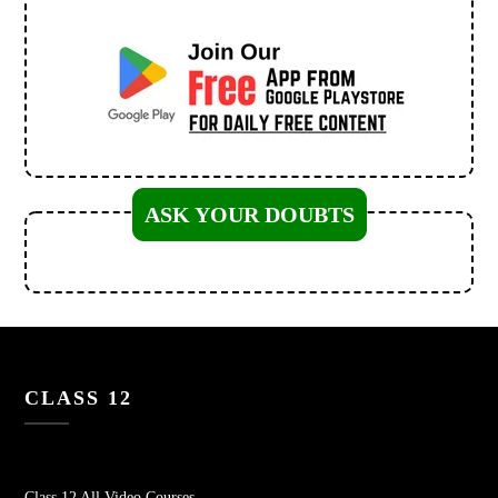
ASK YOUR DOUBTS
CLASS 12
Class 12 All Video Courses