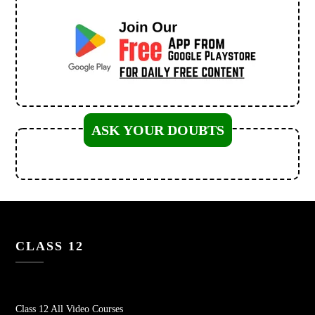
ASK YOUR DOUBTS
CLASS 12
Class 12 All Video Courses