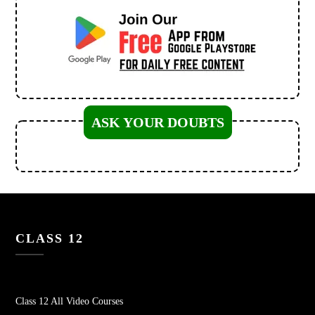
ASK YOUR DOUBTS
CLASS 12
Class 12 All Video Courses