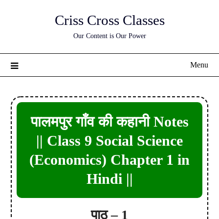
Skip
Criss Cross Classes
to
content
Our Content is Our Power
Menu
पालमपुर गाँव की कहानी Notes
|| Class 9 Social Science
(Economics) Chapter 1 in
Hindi ||
पाठ – 1