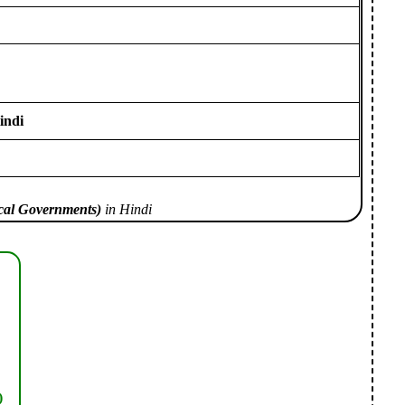
indi
cal Governments)
in Hindi
)