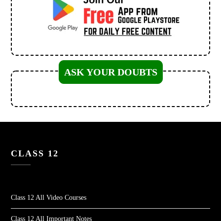
ASK YOUR DOUBTS
CLASS 12
Class 12 All Video Courses
Class 12 All Important Notes