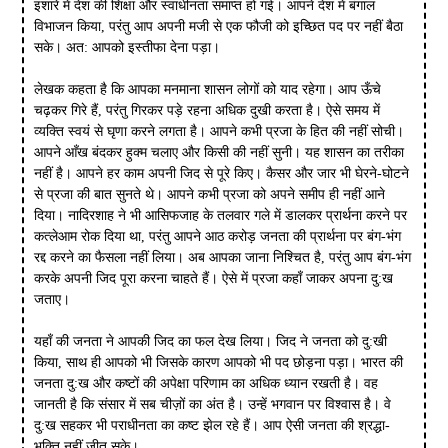
इशारे में देश की शिक्षा और स्वाधीनता समाप्त हो गई। आपने देश में बंगाल
विभाजन किया, परंतु आप अपनी मजी से एक फौजी को इच्छित पद पर नहीं बैठा
सके। अत: आपको इस्तीफा देना पड़ा।
लेखक कहता है कि आपका मनमाना शासन लोगों को याद रहेगा। आप ऊँचे
चढ़कर गिरे हैं, परंतु गिरकर पड़े रहना अधिक दुखी करता है। ऐसे समय में
व्यक्ति स्वयं से घृणा करने लगता है। आपने कभी प्रजा के हित की नहीं सोची।
आपने आँख बंदकर हुक्म चलाए और किसी की नहीं सुनी। यह शासन का तरीका
नहीं है। आपने हर काम अपनी जिद से पूरे किए। कैसर और जार भी घेरने-घोटने
से प्रजा की बात सुनते थे। आपने कभी प्रजा को अपने समीप ही नहीं आने
दिया। नादिरशाह ने भी आसिफजाह के तलवार गले में डालकर प्रार्थना करने पर
कत्लेआम रोक दिया था, परंतु आपने आठ करोड़ जनता की प्रार्थना पर बंग-भंग
रद्द करने का फैसला नहीं लिया। अब आपका जाना निश्चित है, परंतु आप बंग-भंग
करके अपनी जिद पूरा करना चाहते हैं। ऐसे में प्रजा कहाँ जाकर अपना दु:ख
जताए।
यहाँ की जनता ने आपकी जिद का फल देख लिया। जिद ने जनता को दु:खी
किया, साथ ही आपको भी जिसके कारण आपको भी पद छोड़ना पड़ा। भारत की
जनता दु:ख और कष्टों की अपेक्षा परिणाम का अधिक ध्यान रखती है। वह
जानती है कि संसार में सब चीज़ों का अंत है। उन्हें भगवान पर विश्वास है। वे
दु:ख सहकर भी पराधीनता का कष्ट झेल रहे हैं। आप ऐसी जनता की श्रद्धा-
भक्ति नहीं जीत सके।