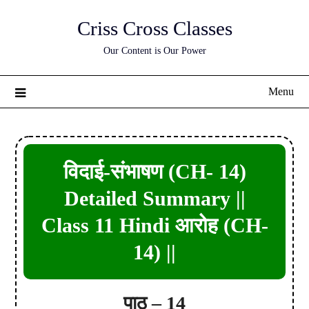
Skip
Criss Cross Classes
to
content
Our Content is Our Power
Menu
विदाई-संभाषण (CH- 14)
Detailed Summary ||
Class 11 Hindi आरोह (CH-
14) ||
पाठ – 14