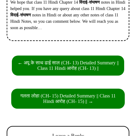
We hope that class 11 Hindi Chapter 14
विदाई-संभाषण
notes in Hindi
helped you. If you have any query about class 11 Hindi Chapter 14
विदाई-संभाषण
notes in Hindi or about any other notes of class 11
Hindi Notes, so you can comment below. We will reach you as
soon as possible…
Post
← अपू के साथ ढाई साल (CH- 13) Detailed Summary ||
navigation
Class 11 Hindi आरोह (CH- 13) ||
गलता लोहा (CH- 15) Detailed Summary || Class 11
Hindi आरोह (CH- 15) || →
Leave a Reply